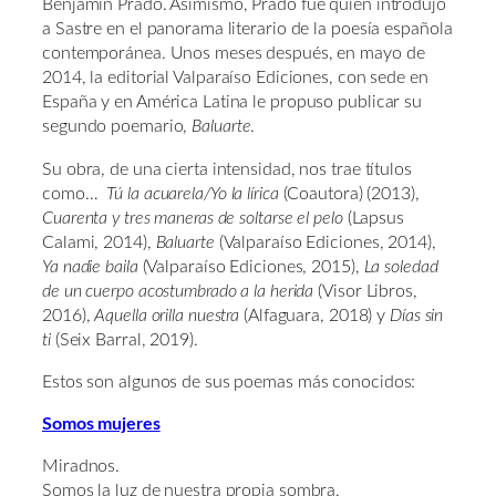
Benjamín Prado. Asimismo, Prado fue quien introdujo
a Sastre en el panorama literario de la poesía española
contemporánea. Unos meses después, en mayo de
2014, la editorial Valparaíso Ediciones, con sede en
España y en América Latina le propuso publicar su
segundo poemario,
Baluarte
.
Su obra, de una cierta intensidad, nos trae títulos
como…
Tú la acuarela/Yo la lírica
(Coautora) (2013), ​
Cuarenta y tres maneras de soltarse el pelo
(Lapsus
Calami, 2014)​,
Baluarte
(Valparaíso Ediciones, 2014), ​
Ya nadie baila
(Valparaíso Ediciones, 2015)​,
La soledad
de un cuerpo acostumbrado a la herida
(Visor Libros,
2016),
Aquella orilla nuestra
(Alfaguara, 2018) y
Días sin
ti
(Seix Barral, 2019).
Estos son algunos de sus poemas más conocidos:
Somos mujeres
Miradnos.
Somos la luz de nuestra propia sombra,