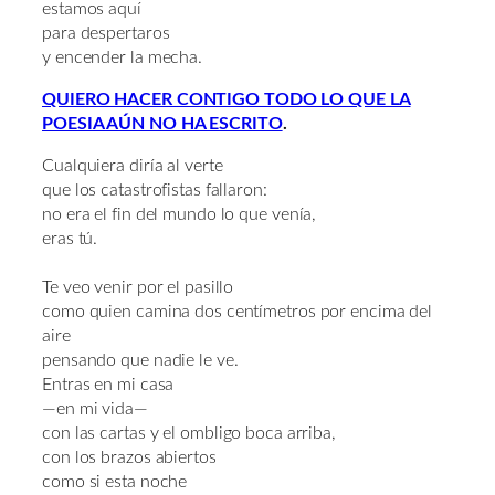
estamos aquí
para despertaros
y encender la mecha.
QUIERO HACER CONTIGO TODO LO QUE LA
POESIA AÚN NO HA ESCRITO
.
Cualquiera diría al verte
que los catastrofistas fallaron:
no era el fin del mundo lo que venía,
eras tú.
Te veo venir por el pasillo
como quien camina dos centímetros por encima del
aire
pensando que nadie le ve.
Entras en mi casa
—en mi vida—
con las cartas y el ombligo boca arriba,
con los brazos abiertos
como si esta noche