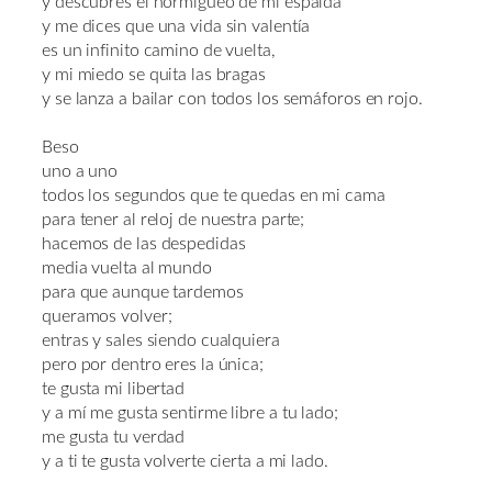
y descubres el hormigueo de mi espalda
y me dices que una vida sin valentía
es un infinito camino de vuelta,
y mi miedo se quita las bragas
y se lanza a bailar con todos los semáforos en rojo.
Beso
uno a uno
todos los segundos que te quedas en mi cama
para tener al reloj de nuestra parte;
hacemos de las despedidas
media vuelta al mundo
para que aunque tardemos
queramos volver;
entras y sales siendo cualquiera
pero por dentro eres la única;
te gusta mi libertad
y a mí me gusta sentirme libre a tu lado;
me gusta tu verdad
y a ti te gusta volverte cierta a mi lado.