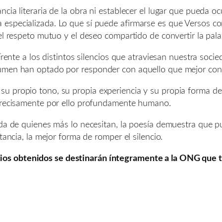
cia literaria de la obra ni establecer el lugar que pueda o
ítica especializada. Lo que sí puede afirmarse es que Versos c
 el respeto mutuo y el deseo compartido de convertir la pal
rente a los distintos silencios que atraviesan nuestra socieda
umen han optado por responder con aquello que mejor cono
u propio tono, su propia experiencia y su propia forma d
 precisamente por ello profundamente humano.
ida de quienes más lo necesitan, la poesía demuestra que p
tancia, la mejor forma de romper el silencio.
cios obtenidos se destinarán íntegramente a la ONG que tr