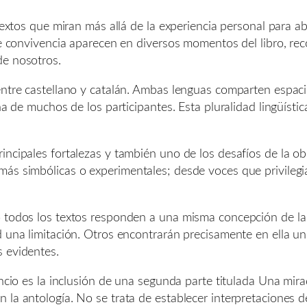
 textos que miran más allá de la experiencia personal para a
 de convivencia aparecen en diversos momentos del libro, r
de nosotros.
ntre castellano y catalán. Ambas lenguas comparten espacio 
na de muchos de los participantes. Esta pluralidad lingüísti
ncipales fortalezas y también uno de los desafíos de la obr
más simbólicas o experimentales; desde voces que privilegi
 todos los textos responden a una misma concepción de la p
 una limitación. Otros encontrarán precisamente en ella uno
s evidentes.
lencio es la inclusión de una segunda parte titulada Una mi
la antología. No se trata de establecer interpretaciones def