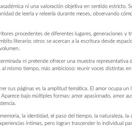
a académica ni una valoración objetiva en sentido estricto.
unidad de leerla y releerla durante meses, observando có
scritores procedentes de diferentes lugares, generaciones y 
bito literario; otros se acercan a la escritura desde espac
 volumen.
erminada ni pretende ofrecer una muestra representativa d
y, al mismo tiempo, más ambicioso: reunir voces distintas e
rrer sus páginas es la amplitud temática. El amor ocupa un
s. Aparece bajo múltiples formas: amor apasionado, amor 
stencia.
emoria, la identidad, el paso del tiempo, la naturaleza, la 
eriencias íntimas, pero logran trascender lo individual p