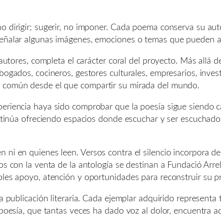
o dirigir; sugerir, no imponer. Cada poema conserva su au
señalar algunas imágenes, emociones o temas que pueden ayu
 autores, completa el carácter coral del proyecto. Más allá d
bogados, cocineros, gestores culturales, empresarios, inves
r común desde el que compartir su mirada del mundo.
periencia haya sido comprobar que la poesía sigue siendo
continúa ofreciendo espacios donde escuchar y ser escuchado
 ni en quienes leen. Versos contra el silencio incorpora d
dos con la venta de la antología se destinan a Fundació Ar
oles apoyo, atención y oportunidades para reconstruir su p
na publicación literaria. Cada ejemplar adquirido represen
 poesía, que tantas veces ha dado voz al dolor, encuentra a