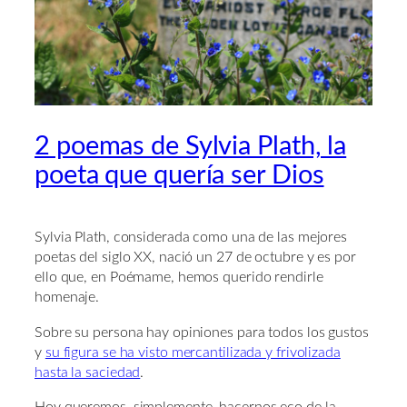
2 poemas de Sylvia Plath, la
poeta que quería ser Dios
Sylvia Plath, considerada como una de las mejores
poetas del siglo XX, nació un 27 de octubre y es por
ello que, en Poémame, hemos querido rendirle
homenaje.
Sobre su persona hay opiniones para todos los gustos
y
su figura se ha visto mercantilizada y frivolizada
hasta la saciedad
.
Hoy queremos, simplemente, hacernos eco de la