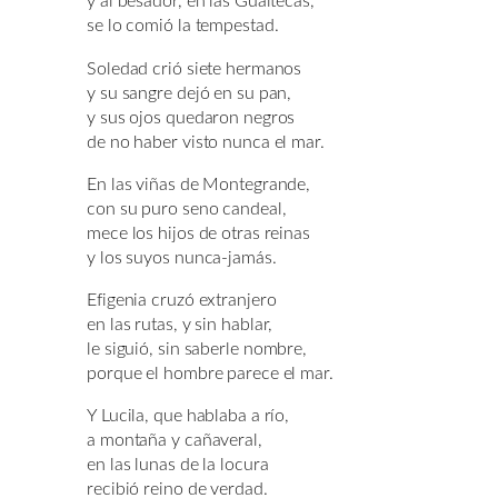
y al besador, en las Guaitecas,
se lo comió la tempestad.
Soledad crió siete hermanos
y su sangre dejó en su pan,
y sus ojos quedaron negros
de no haber visto nunca el mar.
En las viñas de Montegrande,
con su puro seno candeal,
mece los hijos de otras reinas
y los suyos nunca-jamás.
Efigenia cruzó extranjero
en las rutas, y sin hablar,
le siguió, sin saberle nombre,
porque el hombre parece el mar.
Y Lucila, que hablaba a río,
a montaña y cañaveral,
en las lunas de la locura
recibió reino de verdad.