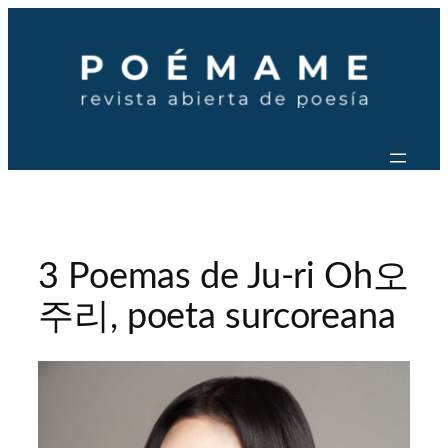
Saltar
al
contenido
3 Poemas de Ju-ri Oh오
주리, poeta surcoreana