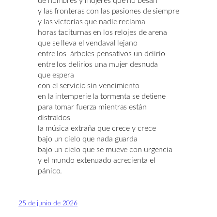
de hombres y mujeres que no besan
y las fronteras con las pasiones de siempre
y las victorias que nadie reclama
horas taciturnas en los relojes de arena
que se lleva el vendaval lejano
entre los árboles pensativos un delirio
entre los delirios una mujer desnuda
que espera
con el servicio sin vencimiento
en la intemperie la tormenta se detiene
para tomar fuerza mientras están
distraídos
la música extraña que crece y crece
bajo un cielo que nada guarda
bajo un cielo que se mueve con urgencia
y el mundo extenuado acrecienta el
pánico.
25 de junio de 2026