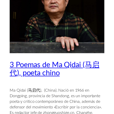
3 Poemas de Ma Qidai (马启
代), poeta chino
Ma Qidai (
马启代), (China). Nació en 1966 en
Dongping, provincia de Shandong, es un importante
poeta y crítico contemporáneo de China, además de
defensor del movimiento «Escribir por la conciencia».
Es redactor jefe de zhongguoshige.cn, Changhe,