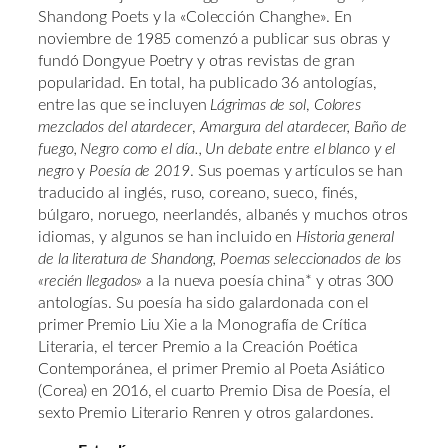
Shandong Poets y la «Colección Changhe». En
noviembre de 1985 comenzó a publicar sus obras y
fundó Dongyue Poetry y otras revistas de gran
popularidad. En total, ha publicado 36 antologías,
entre las que se incluyen
Lágrimas de sol
,
Colores
mezclados del atardecer
,
Amargura del atardecer,
Baño de
fuego,
Negro como el día.,
Un debate entre el blanco y el
negro
y
Poesía de 2019
. Sus poemas y artículos se han
traducido al inglés, ruso, coreano, sueco, finés,
búlgaro, noruego, neerlandés, albanés y muchos otros
idiomas, y algunos se han incluido en
Historia general
de la literatura de Shandong, Poemas seleccionados de los
«recién llegados»
a la nueva poesía china* y otras 300
antologías. Su poesía ha sido galardonada con el
primer Premio Liu Xie a la Monografía de Crítica
Literaria, el tercer Premio a la Creación Poética
Contemporánea, el primer Premio al Poeta Asiático
(Corea) en 2016, el cuarto Premio Disa de Poesía, el
sexto Premio Literario Renren y otros galardones.