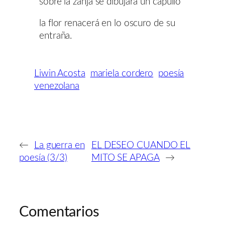
sobre la zanja se dibujará un capullo
la flor renacerá en lo oscuro de su
entraña.
Liwin Acosta
mariela cordero
poesía
venezolana
←
La guerra en
EL DESEO CUANDO EL
poesía (3/3)
MITO SE APAGA
→
Comentarios