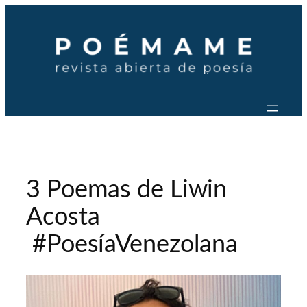
Saltar
al
contenido
3 Poemas de Liwin
Acosta
#PoesíaVenezolana