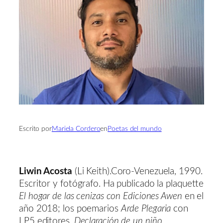
Escrito por
Mariela Cordero
en
Poetas del mundo
Liwin Acosta
(Li Keith).Coro-Venezuela, 1990.
Escritor y fotógrafo. Ha publicado la plaquette
El hogar de las cenizas con Ediciones Awen
en el
año 2018; los poemarios
Arde Plegaria
con
LP5 editores,
Declaración de un niño