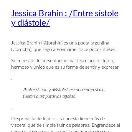
Jessica Brahin : /Entre sístole
y diástole/
Jessica Brahin ( @jbrahin) es una poeta argentina
(Córdoba), que llegó a Poémame, hace pocos meses.
Su mensaje de presentación, ya deja claro lo fluido,
hermoso y único que es su forma de sentir y expresar.
.
/Entre sístole y diástole/, escribo como si me
fueran a amputar las agallas.
.
Desprovista de tópicos, su poesía tiene más de
visceral que de simple fluir de palabras. Engrandece al
verbo y al ojo que lee le regala un mundo rico en