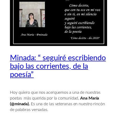
Minada: “ seguiré escribiendo
bajo las corrientes, de la
poesía”
Hoy quiero que nos acerquemos a una de nuestras
poetas más querida por la comunidad,
Ana María
(@minada).
Es una de las veteranas en nuestro rincón
de palabras versadas.