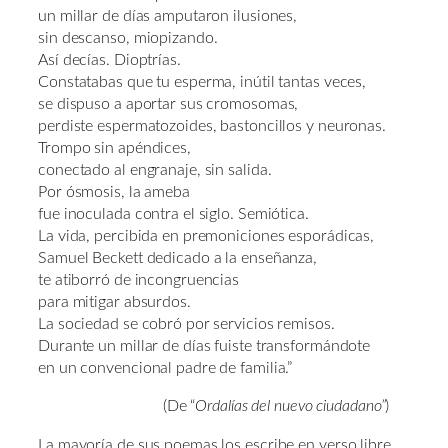
un millar de días amputaron ilusiones,
sin descanso, miopizando.
Así decías. Dioptrías.
Constatabas que tu esperma, inútil tantas veces,
se dispuso a aportar sus cromosomas,
perdiste espermatozoides, bastoncillos y neuronas.
Trompo sin apéndices,
conectado al engranaje, sin salida.
Por ósmosis, la ameba
fue inoculada contra el siglo. Semiótica.
La vida, percibida en premoniciones esporádicas,
Samuel Beckett dedicado a la enseñanza,
te atiborró de incongruencias
para mitigar absurdos.
La sociedad se cobró por servicios remisos.
Durante un millar de días fuiste transformándote
en un convencional padre de familia.”
(De “
Ordalías del nuevo ciudadano”
)
La mayoría de sus poemas los escribe en verso libre,