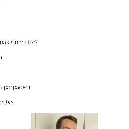
nas sin rastro?
a
in parpadear
cible