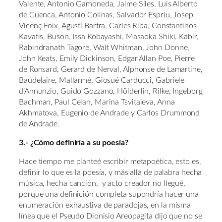
Valente, Antonio Gamoneda, Jaime Siles, Luis Alberto
de Cuenca, Antonio Colinas, Salvador Espriu, Josep
Vicenç Foix, Agustí Bartra, Carles Riba, Constantinos
Kavafis, Buson, Issa Kobayashi, Masaoka Shiki, Kabir,
Rabindranath Tagore, Walt Whitman, John Donne,
John Keats, Emily Dickinson, Edgar Allan Poe, Pierre
de Ronsard, Gerard de Nerval, Alphonse de Lamartine,
Baudelaire, Mallarmé, Giosué Carducci, Gabriele
d’Annunzio, Guido Gozzano, Hölderlin, Rilke, Ingeborg
Bachman, Paul Celan, Marina Tsvitaieva, Anna
Akhmatova, Eugenio de Andrade y Carlos Drummond
de Andrade.
3.- ¿Cómo definiría a su poesía?
Hace tiempo me planteé escribir metapoética, esto es,
definir lo que es la poesía, y más allá de palabra hecha
música, hecha canción, y acto creador no llegué,
porque una definición completa supondría hacer una
enumeración exhaustiva de paradojas, en la misma
línea que el Pseudo Dionisio Areopagita dijo que no se