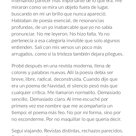
intentando parecer más importante de lo que era. Me
miraron como se mira un objeto fuera de lugar,
buscando en mí un brillo que nunca apareció.
Hablaban de poesía esencial, de resonancias
profundas, de un yo inabarcable que yo no sabía
pronunciar. No me leyeron. No hizo falta. Yo no
pertenecía a esa categoría invisible que solo algunos
entienden. Salí con mis versos un poco más
arrugados, como si la tristeza también dejara pliegues.
Probé después en una revista moderna, llena de
colores y palabras nuevas. Allí la poesía debía ser
breve, libre, radical, deconstruida. Cuando dije que
era un poema de Navidad, el silencio pesó más que
cualquier crítica. Me llamaron normalito. Demasiado
sencillo. Demasiado claro. Al irme escuché por
primera vez ese nombre que me acompañaría un
tiempo: el poema más feo. No por mi forma, sino por
no esconderme. Por no maquillar lo que quería decir.
Seguí viajando. Revistas distintas, rechazos parecidos.