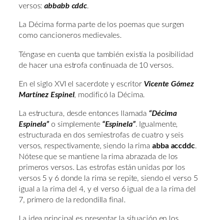
versos:
abbabb cddc
.
La Décima forma parte de los poemas que surgen
como cancioneros medievales.
Téngase en cuenta que también existía la posibilidad
de hacer una estrofa continuada de 10 versos.
En el siglo XVI el sacerdote y escritor
Vicente Gómez
Martínez Espinel
, modificó la Décima.
La estructura, desde entonces llamada
“Décima
Espinela”
o simplemente
“Espinela”
. Igualmente,
estructurada en dos semiestrofas de cuatro y seis
versos, respectivamente, siendo la rima
abba accddc
.
Nótese que se mantiene la rima abrazada de los
primeros versos. Las estrofas están unidas por los
versos 5 y 6 donde la rima se repite, siendo el verso 5
igual a la rima del 4, y el verso 6 igual de a la rima del
7, primero de la redondilla final.
La idea principal es presentar la situación en los