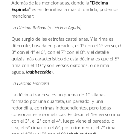
Además de las mencionadas, donde la
“Décima
Espinela”
es en definitiva la más difundida, podemos
mencionar:
La Décima Italiana (o Décima Aguda)
Que surgió de las estrofas castellanas. Y la rima es
diferente, basada en pareados, el 1º con el 2º verso, el
3º con el 4º el 6º, con el 7º con el 8º, y el detalle
quizás más característico de esta décima es que el 5º
rima con el 10º y son versos oxítonos, o de rima
aguda. (
aabbeccdde
).
La Décima Francesa
La décima francesa es un poema de 10 sílabas
formado por una cuarteta, un pareado, y una
redondilla, con rimas independientes, pero todas
consonantes e isométricas. Es decir, el 1er verso rima
con el 3°, el 2° con el 4°, luego viene el pareado, o
sea, el 5° rima con el 6°, posteriormente, el 7° rima