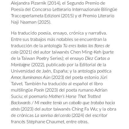
Alejandra Pizarnik (2014), el Segundo Premio de
Poesía del Concorso Letterario Internazionale Bilingüe
Tracceperlameta Edizioni (2015) y el Premio Literario
Naji Naaman (2025).
Ha traducido poesía, ensayo, crónica y narrativa.
Entre sus trabajos más notables se encuentran la
traducción de la antología
Tú eres todas las flores de
cala
(2021) del autor taiwanés Chen Ming-Keh (parte
de la Taiwan Poetry Series); el ensayo
Diez Cartas a
Montaigne
(2022), publicado por la Editorial de la
Universidad de Jaén, España; y la antología poética
Amor, Ilumínanos Aún
(2023) del poeta estonio Jüri
Talvet. También ha traducido al español el libro
multilingüe
Poein
(2023) del poeta rumano Adrian
Suciu; el poemario
Mother’s Horse That Trotted
Backwards / Mi madre tenía un caballo que trotaba hacia
atrás
(2023) del autor taiwanés Ching Fa Wu; y la obra
de crónicas
La sonrisa del cerdo
(2024) del escritor
francés Stéphane Chaumet, entre otras.