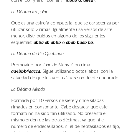
con el 10° y el 8° con el 9° (
abab cc deed
).
La Décima Irregular
Que es una estrofa compuesta, que se caracteriza por
utilizar sólo 2 rimas. Igualmente usa versos de arte
menor, distribuidos en alguno de los siguientes
esquemas:
abba ab abbb
o
abab baab bb
.
La Décima de Pie Quebrado
Promovido por
Juan de Mena
. Con rima
aa4bbb4aacca
. Sigue utilizando octosílabos, con la
salvedad de que los versos 2 y 5 son de pie quebrado.
La Décima Alirada
Formada por 10 versos de siete y once sílabas
rimados en consonante. Cabe destacar que este
formato no ha sido tan utilizado. No presenta el
mismo orden de las otras décimas, ya que ni el
número de endecasílabos, ni el de heptasílabos es fijo,