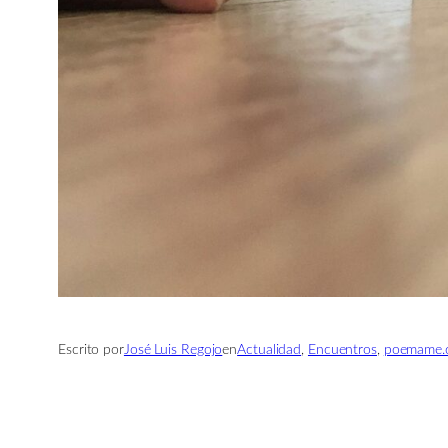
Escrito por
José Luis Regojo
en
Actualidad
, 
Encuentros
, 
poemame.