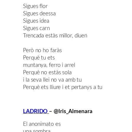
Sigues flor
Sigues deessa
Sigues idea
Sigues carn
Trencada estàs millor, diuen
Però no ho faràs
Perquè tu ets
muntanya, ferro i arrel
Perquè no estàs sola
i la seva llei no va amb tu
Perquè ets lliure i et pertanys a tu
LADRIDO
– @Iris_Almenara
El anonimato es
una sombra