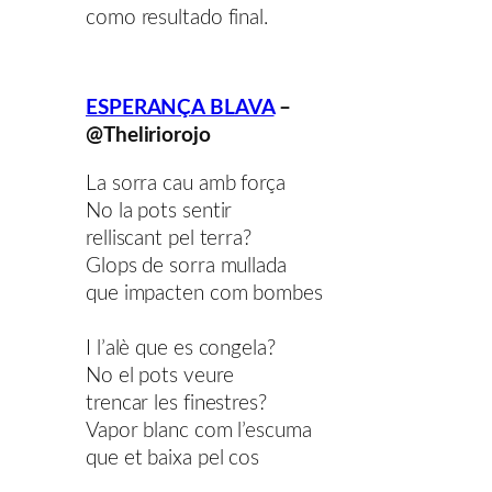
como resultado final.
ESPERANÇA BLAVA
–
@Theliriorojo
La sorra cau amb força
No la pots sentir
relliscant pel terra?
Glops de sorra mullada
que impacten com bombes
I l’alè que es congela?
No el pots veure
trencar les finestres?
Vapor blanc com l’escuma
que et baixa pel cos