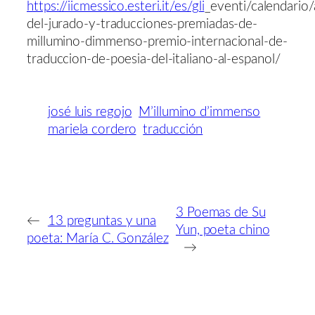
https://iicmessico.esteri.it/es/gli
_eventi/calendario/
del-jurado-y-traducciones-premiadas-de-
millumino-dimmenso-premio-internacional-de-
traduccion-de-poesia-del-italiano-al-espanol/
josé luis regojo
M’illumino d’immenso
mariela cordero
traducción
3 Poemas de Su
←
13 preguntas y una
Yun, poeta chino
poeta: María C. González
→