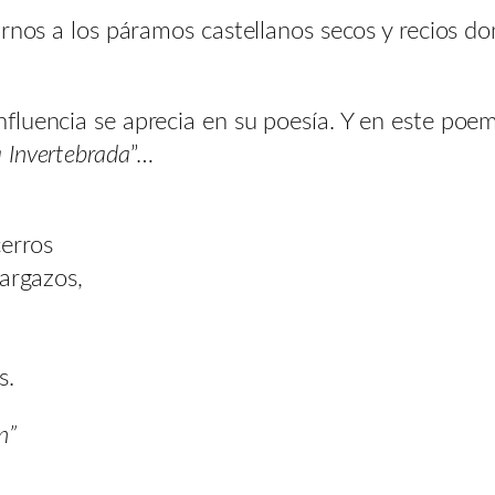
arnos a los páramos castellanos secos y recios d
luencia se aprecia en su poesía. Y en este poem
 Invertebrada
”…
erros
Sargazos,
s.
n”