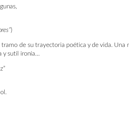
agunas,
ores”
)
o tramo de su trayectoria poética y de vida. Una
 y sutil ironía…
z”
ol.