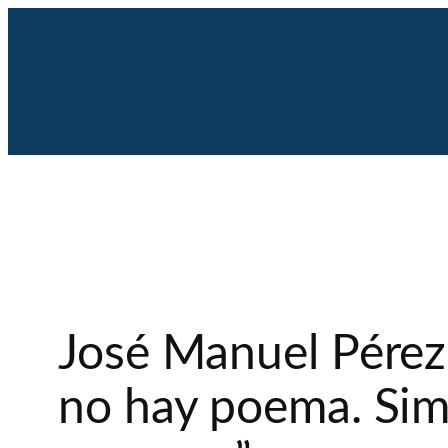
Saltar
al
contenido
José Manuel Pérez:
no hay poema. Simb