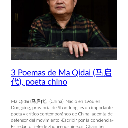
3 Poemas de Ma Qidai (马启
代), poeta chino
Ma Qidai (
马启代), (China). Nació en 1966 en
Dongping, provincia de Shandong, es un importante
poeta y crítico contemporáneo de China, además de
defensor del movimiento «Escribir por la conciencia».
Es redactor jefe de zhongguoshige.cn, Changhe,