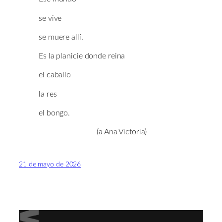
se vive
se muere allí.
Es la planicie donde reina
el caballo
la res
el bongo.
(a Ana Victoria)
21 de mayo de 2026