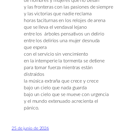
de hombres y mujeres que no besan
y las fronteras con las pasiones de siempre
y las victorias que nadie reclama
horas taciturnas en los relojes de arena
que se lleva el vendaval lejano
entre los árboles pensativos un delirio
entre los delirios una mujer desnuda
que espera
con el servicio sin vencimiento
en la intemperie la tormenta se detiene
para tomar fuerza mientras están
distraídos
la música extraña que crece y crece
bajo un cielo que nada guarda
bajo un cielo que se mueve con urgencia
y el mundo extenuado acrecienta el
pánico.
25 de junio de 2026