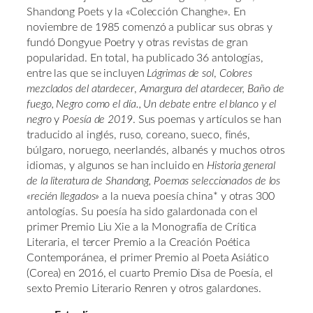
Shandong Poets y la «Colección Changhe». En
noviembre de 1985 comenzó a publicar sus obras y
fundó Dongyue Poetry y otras revistas de gran
popularidad. En total, ha publicado 36 antologías,
entre las que se incluyen
Lágrimas de sol
,
Colores
mezclados del atardecer
,
Amargura del atardecer,
Baño de
fuego,
Negro como el día.,
Un debate entre el blanco y el
negro
y
Poesía de 2019
. Sus poemas y artículos se han
traducido al inglés, ruso, coreano, sueco, finés,
búlgaro, noruego, neerlandés, albanés y muchos otros
idiomas, y algunos se han incluido en
Historia general
de la literatura de Shandong, Poemas seleccionados de los
«recién llegados»
a la nueva poesía china* y otras 300
antologías. Su poesía ha sido galardonada con el
primer Premio Liu Xie a la Monografía de Crítica
Literaria, el tercer Premio a la Creación Poética
Contemporánea, el primer Premio al Poeta Asiático
(Corea) en 2016, el cuarto Premio Disa de Poesía, el
sexto Premio Literario Renren y otros galardones.