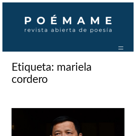
Saltar
al
contenido
Etiqueta:
mariela
cordero