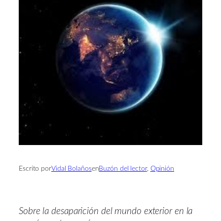
Escrito por
Vidal Bolaños
en
Buzón del lector
, 
Opinión
Sobre la desaparición del mundo exterior en la