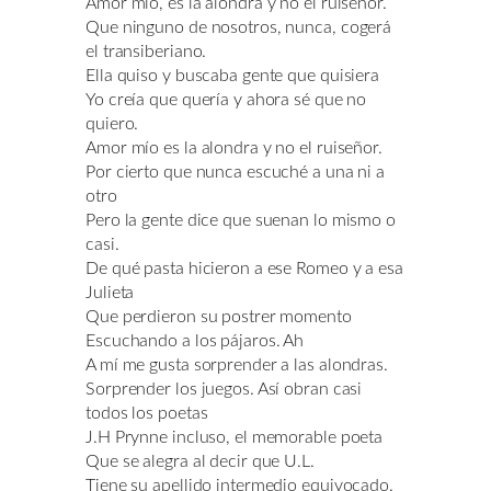
Amor mío, es la alondra y no el ruiseñor.
Que ninguno de nosotros, nunca, cogerá
el transiberiano.
Ella quiso y buscaba gente que quisiera
Yo creía que quería y ahora sé que no
quiero.
Amor mío es la alondra y no el ruiseñor.
Por cierto que nunca escuché a una ni a
otro
Pero la gente dice que suenan lo mismo o
casi.
De qué pasta hicieron a ese Romeo y a esa
Julieta
Que perdieron su postrer momento
Escuchando a los pájaros. Ah
A mí me gusta sorprender a las alondras.
Sorprender los juegos. Así obran casi
todos los poetas
J.H Prynne incluso, el memorable poeta
Que se alegra al decir que U.L.
Tiene su apellido intermedio equivocado.