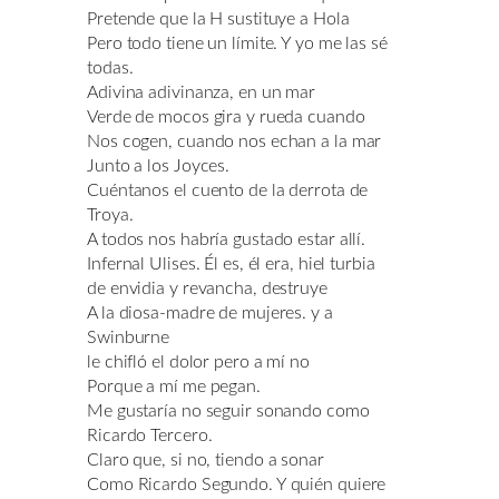
Pretende que la H sustituye a Hola
Pero todo tiene un límite. Y yo me las sé
todas.
Adivina adivinanza, en un mar
Verde de mocos gira y rueda cuando
Nos cogen, cuando nos echan a la mar
Junto a los Joyces.
Cuéntanos el cuento de la derrota de
Troya.
A todos nos habría gustado estar allí.
Infernal Ulises. Él es, él era, hiel turbia
de envidia y revancha, destruye
A la diosa-madre de mujeres. y a
Swinburne
le chifló el dolor pero a mí no
Porque a mí me pegan.
Me gustaría no seguir sonando como
Ricardo Tercero.
Claro que, si no, tiendo a sonar
Como Ricardo Segundo. Y quién quiere