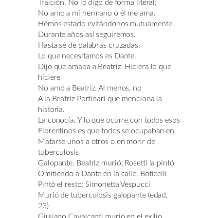
Traición. No lo digo de forma literal;
No amo a mi hermano o él me ama.
Hemos estado evitándonos mutuamente
Durante años así seguiremos.
Hasta sé de palabras cruzadas.
Lo que necesitamos es Dante.
Dijo que amaba a Beatriz. Hiciera lo que
hiciere
No amó a Beatriz. Al menos, no
A la Beatriz Portinari que menciona la
historia.
La conocía. Y lo que ocurre con todos esos
Florentinos es que todos se ocupaban en
Matarse unos a otros o en morir de
tuberculosis
Galopante. Beatriz murió; Rosetti la pintó
Omitiendo a Dante en la calle. Boticelli
Pintó el resto: Simonetta Vespucci
Murió de tuberculosis galopante (edad,
23)
Giuliano Cavalcanti murió en el exilio