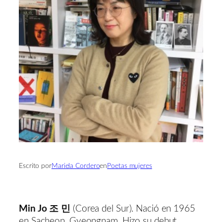
Escrito por
Mariela Cordero
en
Poetas mujeres
Min Jo 조 민
(Corea del Sur). Nació en 1965
en Sacheon, Gyeongnam. Hizo su debut