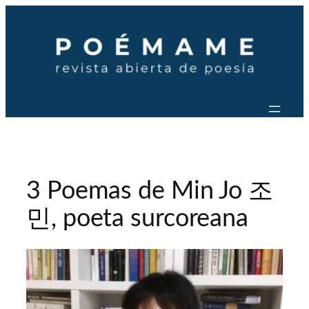
Saltar
al
contenido
3 Poemas de Min Jo 조
민, poeta surcoreana