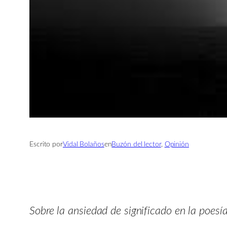
Escrito por
Vidal Bolaños
en
Buzón del lector
, 
Opinión
Sobre la ansiedad de significado en la poes