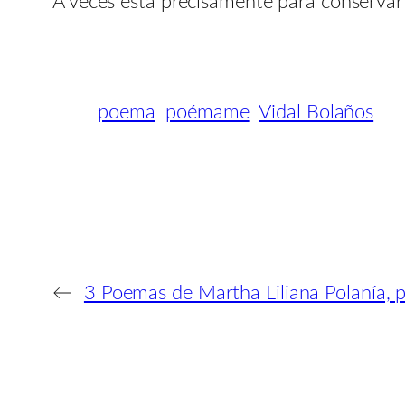
A veces está precisamente para conservar 
poema
poémame
Vidal Bolaños
←
3 Poemas de Martha Liliana Polanía, 