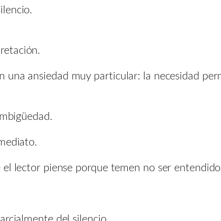
lencio.
retación.
n una ansiedad muy particular: la necesidad pe
 ambigüedad.
mediato.
 el lector piense porque temen no ser entendido
rcialmente del silencio.