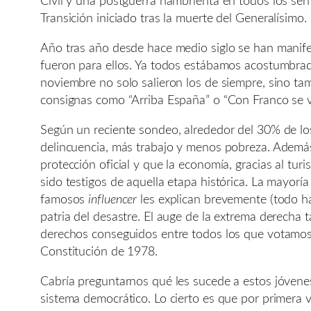
Civil y una postguerra hambrienta en todos los sent
Transición iniciado tras la muerte del Generalísimo.
Año tras año desde hace medio siglo se han manife
fueron para ellos. Ya todos estábamos acostumbrado
noviembre no solo salieron los de siempre, sino t
consignas como “Arriba España” o “Con Franco se v
Según un reciente sondeo, alrededor del 30% de lo
delincuencia, más trabajo y menos pobreza. Ademá
protección oficial y que la economía, gracias al tu
sido testigos de aquella etapa histórica. La mayorí
famosos
influencer
les explican brevemente (todo h
patria del desastre. El auge de la extrema derecha 
derechos conseguidos entre todos los que votamos, 
Constitución de 1978.
Cabría preguntarnos qué les sucede a estos jóvene
sistema democrático. Lo cierto es que por primera 