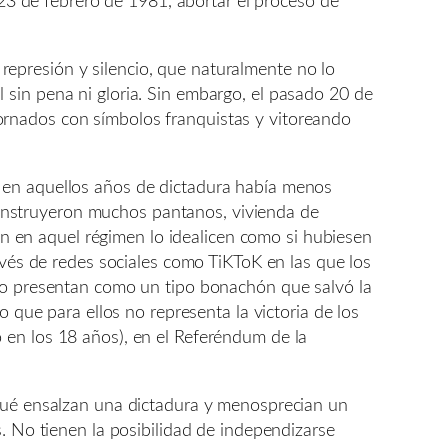
 23 de febrero de 1981, abortar el proceso de
epresión y silencio, que naturalmente no lo
sin pena ni gloria. Sin embargo, el pasado 20 de
ornados con símbolos franquistas y vitoreando
e en aquellos años de dictadura había menos
onstruyeron muchos pantanos, vivienda de
ron en aquel régimen lo idealicen como si hubiesen
avés de redes sociales como TiKToK en las que los
 lo presentan como un tipo bonachón que salvó la
 que para ellos no representa la victoria de los
 en los 18 años), en el Referéndum de la
 qué ensalzan una dictadura y menosprecian un
. No tienen la posibilidad de independizarse