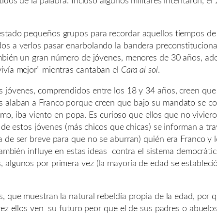
idos de la palabra. Incluso algunos militares intentaron, el
stado pequeños grupos para recordar aquellos tiempos de r
s a verlos pasar enarbolando la bandera preconstitucional 
ambién un gran número de jóvenes, menores de 30 años, ad
ivía mejor” mientras cantaban el
Cara al sol
.
s jóvenes, comprendidos entre los 18 y 34 años, creen qu
s alaban a Franco porque creen que bajo su mandato se c
rismo, iba viento en popa. Es curioso que ellos que no vivie
a de estos jóvenes (más chicos que chicas) se informan a tr
a de ser breve para que no se aburran) quién era Franco y
también influye en estas ideas contra el sistema democrático
algunos por primera vez (la mayoría de edad se estableció
s, que muestran la natural rebeldía propia de la edad, por
vez ellos ven su futuro peor que el de sus padres o abuelos