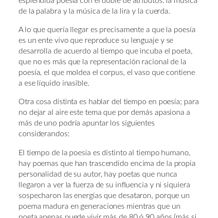
espléndida poesía con el doble de atributos: la música
de la palabra y la música de la lira y la cuerda.
A lo que quería llegar es precisamente a que la poesía
es un ente vivo que reproduce su lenguaje y se
desarrolla de acuerdo al tiempo que incuba el poeta,
que no es más que la representación racional de la
poesía, el que moldea el corpus, el vaso que contiene
a ese líquido inasible.
Otra cosa distinta es hablar del tiempo en poesía; para
no dejar al aire este tema que por demás apasiona a
más de uno podría apuntar los siguientes
considerandos:
El tiempo de la poesía es distinto al tiempo humano,
hay poemas que han trascendido encima de la propia
personalidad de su autor, hay poetas que nunca
llegaron a ver la fuerza de su influencia y ni siquiera
sospecharon las energías que desataron, porque un
poema madura en generaciones mientras que un
poeta apenas puede vivir más de 80 ó 90 años (más si