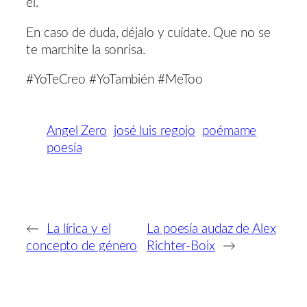
él.
En caso de duda, déjalo y cuídate. Que no se
te marchite la sonrisa.
#YoTeCreo #YoTambién #MeToo
Angel Zero
josé luis regojo
poémame
poesía
←
La lírica y el
La poesía audaz de Alex
concepto de género
Richter-Boix
→