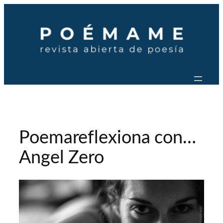
Saltar
al
contenido
Poemareflexiona con…
Angel Zero