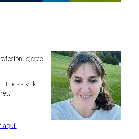
rofesión, ejerce
e Poesía y de
res.
.
 aquí.