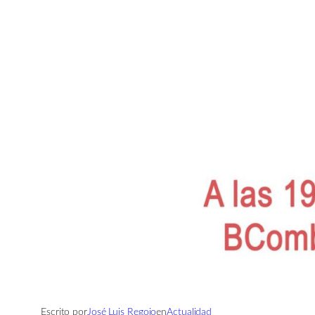
Escrito por
José Luis Regojo
en
Actualidad