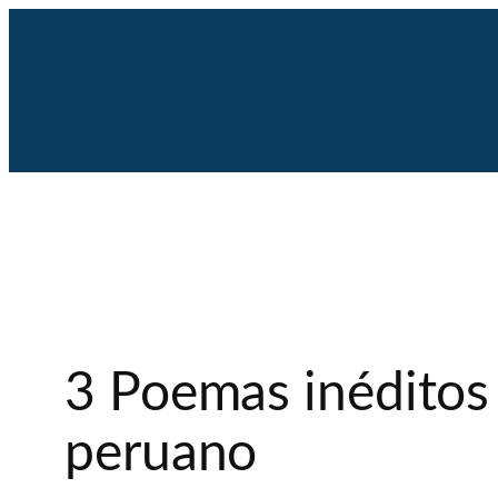
Saltar
al
contenido
3 Poemas inéditos 
peruano