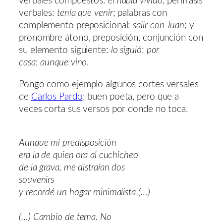
verbales compuestos:
él había vivido
; perífrasis
verbales:
tenía que venir
; palabras con
complemento preposicional:
salir con Juan
; y
pronombre átono, preposición, conjunción con
su elemento siguiente:
lo siguió
;
por
casa
;
aunque vino
.
Pongo como ejemplo algunos cortes versales
de
Carlos Pardo
; buen poeta, pero que a
veces corta sus versos por donde no toca.
Aunque mi predisposición
era la de quien ora al cuchicheo
de la grava, me distraían dos
souvenirs
y recordé un hogar minimalista (…)
(…) Cambio de tema. No