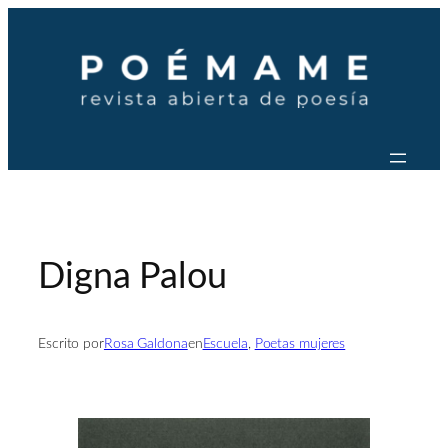
Saltar
al
contenido
Digna Palou
Escrito por
Rosa Galdona
en
Escuela
, 
Poetas mujeres