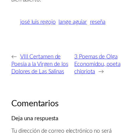
josé luis regojo
lange aguiar
reseña
←
VIII Certamen de
3 Poemas de Olga
Poesía a la Virgen de los
Economidou, poeta
Dolores de Las Salinas
chipriota
→
Comentarios
Deja una respuesta
Tu dirección de correo electrónico no será