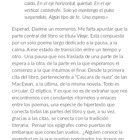
caída. En el eje horizontal, quietud. En el eje
vertical, catástrofe. Solo yo mantengo el pulso
suspendido. Algún tipo de fe. Una espera.»
Esperad. Dadme un momento. Me falta apuntar que la
parte central del libro se titula
Viraje.
Está compuesta
por un solo poema largo dedicado a la pausa, a la
calma. A ese estado de transición entre un tiempo y
otro. Una pausa que nos traslada de una parte de la
espera a la otra, de la parte en la que esperamos el
comienzo a la que intuimos el final. Desde la primera
cita del libro, perteneciente a “Cascara de nuez” de Ian
MacEwan, a la última, de la misma novela. Todo es
circular. O elíptico. Y es que no es de extrañar que nos
encontremos con constantes ritornelos y enlaces
entre los poemas, una especie de hipertexto que
conecta todas las partes del libro y que, a su vez,
gracias a las citas, se conecta con la tradición
literaria. Pensar los epígrafes como puertas de
embarque que conectan vuelos. ¿Alguien conoce la
magnitud en la que quedan registrados los tropos en