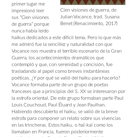
primer lugar me
Cien visiones de guerra, de
impresionó leer
Julian Vocance, trad. Susana
sus “Cien visiones
Benet (Renacimiento, 2017)
de guerra” porque
nunca había leído
haikus dedicados a este difícil tema. Pero lo que más
me admiró fue la sencillez y naturalidad con que
Vocance nos muestra el terrible escenario de la Gran
Guerra, los acontecimientos dramáticos que
contempló y que, con serenidad y concisión, fue
trasladando al papel como breves instantáneas
poéticas. ¿Y por qué se valió del haiku para hacerlo?
Vocance formaba parte de un grupo de poetas
franceses que a principios del S. XX se interesaron por
la estrofa oriental. De este grupo formaban parte Paul
Louis Couchoud, Paul Éluard y Jean Paulhan.
Habiendo descubierto el haiku, se valió de la breve
estrofa para componer un relato sobre sus vivencias
en las trincheras. Estos haiku, o haï-kaï como los
llamaban en Francia, fueron posteriormente