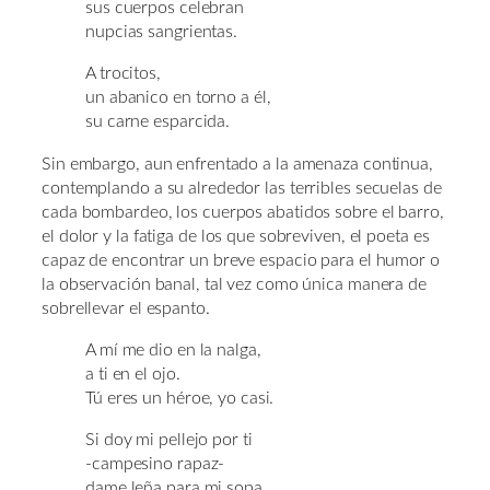
sus cuerpos celebran
nupcias sangrientas.
A trocitos,
un abanico en torno a él,
su carne esparcida.
Sin embargo, aun enfrentado a la amenaza continua,
contemplando a su alrededor las terribles secuelas de
cada bombardeo, los cuerpos abatidos sobre el barro,
el dolor y la fatiga de los que sobreviven, el poeta es
capaz de encontrar un breve espacio para el humor o
la observación banal, tal vez como única manera de
sobrellevar el espanto.
A mí me dio en la nalga,
a ti en el ojo.
Tú eres un héroe, yo casi.
Si doy mi pellejo por ti
-campesino rapaz-
dame leña para mi sopa.