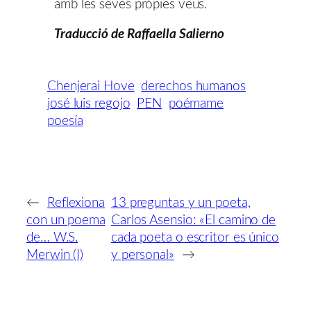
amb les seves pròpies veus.
Traducció de Raffaella Salierno
Chenjerai Hove
derechos humanos
josé luis regojo
PEN
poémame
poesía
←
Reflexiona
13 preguntas y un poeta,
con un poema
Carlos Asensio: «El camino de
de… W.S.
cada poeta o escritor es único
Merwin (I)
y personal»
→