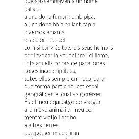
que s’assemblaven a un home
ballant,
a una dona fumant amb pipa,
a una dona boja ballant cap a
diversos amants,
els colors del cel
com si canviés tots els seus humors
per invocar la veudel tro i el llamp,
tots aquells colors de papallones i
coses indescriptibles,
totes elles sempre em recordaran
que formo part d’aquest espai
geogràficen el qual vaig créixer.
És el meu equipatge de viatger,
a la meva ànima i al meu cor,
mentre viatjo i arribo
a altres terres
que potser m’acolliran