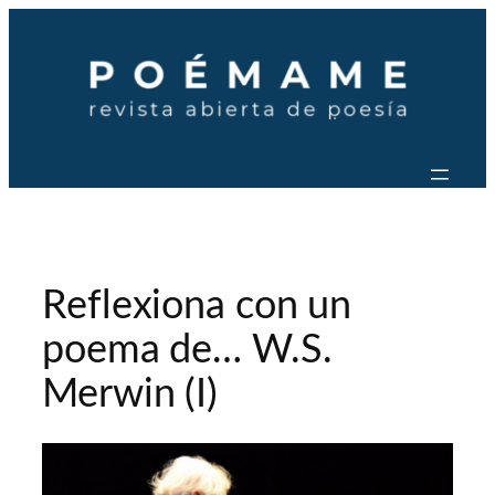
Saltar
al
contenido
Reflexiona con un
poema de… W.S.
Merwin (I)