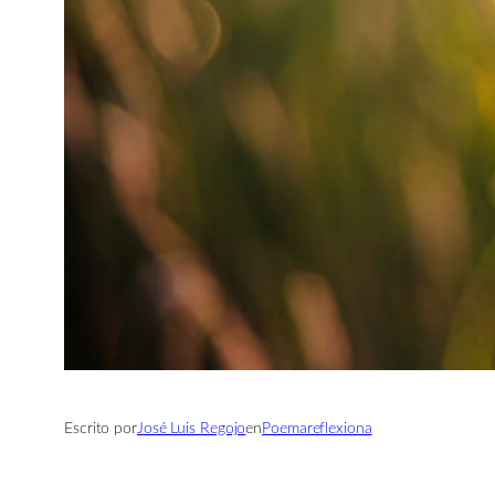
Escrito por
José Luis Regojo
en
Poemareflexiona