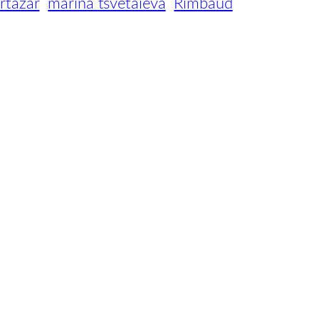
rtázar
marina tsvetáieva
Rimbaud