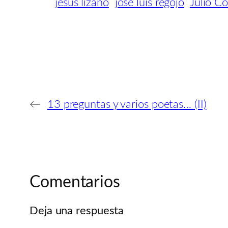
jesus lizano
josé luis regojo
Julio Co
←
13 preguntas y varios poetas… (II)
Comentarios
Deja una respuesta