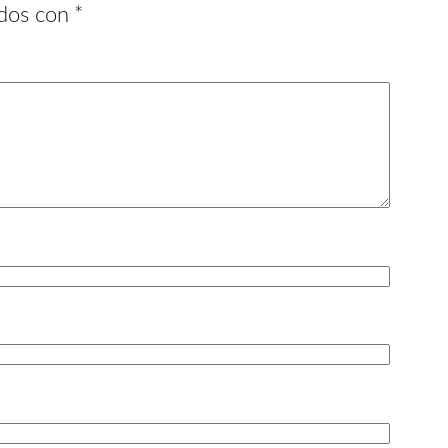
ados con
*