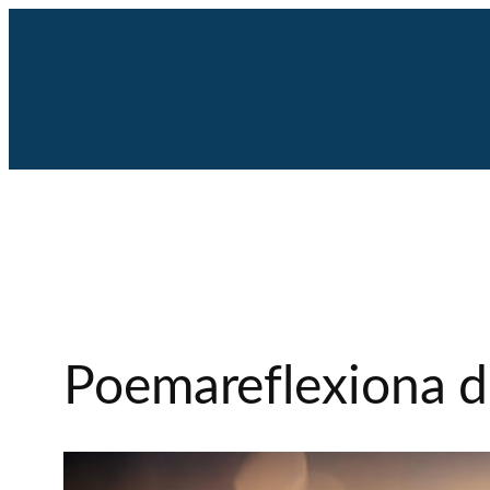
Saltar
al
contenido
Poemareflexiona d