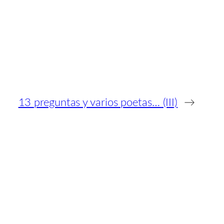
13 preguntas y varios poetas… (III)
→