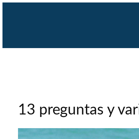
Saltar
al
contenido
13 preguntas y vari