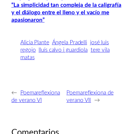
“La simplicidad tan compleja de la caligrafía
y el diálogo entre el lleno y el vacío me
apasionaron”
Alicia Plante
Ángela Pradelli
josé luis
regojo
lluís calvo i guardiola
tere vila
matas
←
Poemareflexiona
Poemareflexiona de
de verano VI
verano VII
→
Comentarios