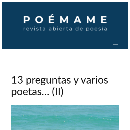
Saltar
al
contenido
13 preguntas y varios
poetas… (II)