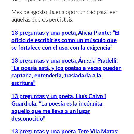
Mes de agosto, buena oportunidad para leer
aquellas que os perdisteis:
13 preguntas y una poeta, Alicia Plante: “El
oficio de escribir es como un músculo que
se fortalece con el uso, con la exigencia”
13 preguntas y una poeta, Ángela Pradelli:
“La poesía está, y los poetas a veces pueden
captarla, entenderla, trasladarla a la
escritura”
13 preguntas y un poeta, Lluís Calvo i
Guardiola: “La poesía es la incógnita,
aquello que me lleva a un lugar
desconocido”
13 preguntas y una poeta, Tere Vila Matas: