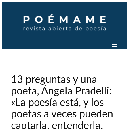
Saltar
al
contenido
13 preguntas y una
poeta, Ángela Pradelli:
«La poesía está, y los
poetas a veces pueden
captarla, entenderla,