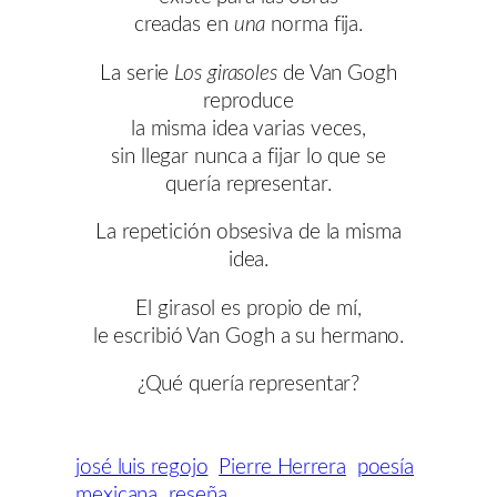
creadas en
una
norma fija.
La serie
Los girasoles
de Van Gogh
reproduce
la misma idea varias veces,
sin llegar nunca a fijar lo que se
quería representar.
La repetición obsesiva de la misma
idea.
El girasol es propio de mí,
le escribió Van Gogh a su hermano.
¿Qué quería representar?
josé luis regojo
Pierre Herrera
poesía
mexicana
reseña