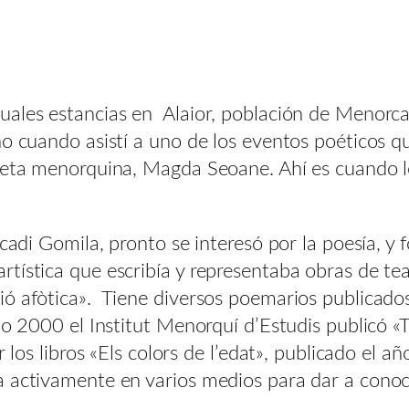
uales estancias en Alaior, población de Menorc
no cuando asistí a uno de los eventos poéticos 
poeta menorquina, Magda Seoane. Ahí es cuando l
rcadi Gomila, pronto se interesó por la poesía, y
ística que escribía y representaba obras de teat
ió afòtica». Tiene diversos poemarios publicado
año 2000 el Institut Menorquí d’Estudis publicó «
r los libros «Els colors de l’edat», publicado el 
 activamente en varios medios para dar a conoce