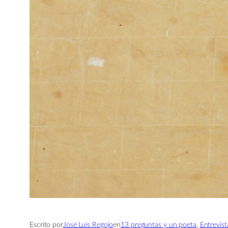
Escrito por
José Luis Regojo
en
13 preguntas y un poeta
, 
Entrevist