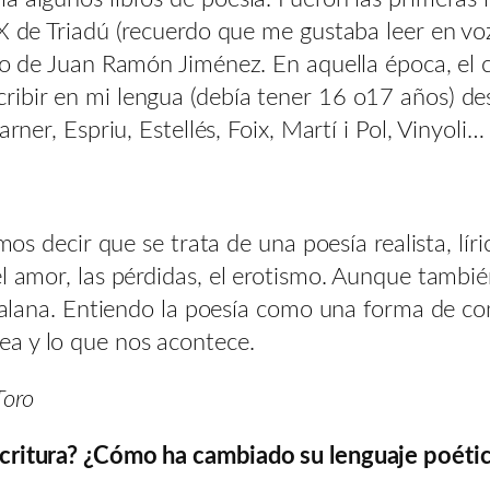
XX de Triadú (recuerdo que me gustaba leer en vo
odo de Juan Ramón Jiménez. En aquella época, el c
ribir en mi lengua (debía tener 16 o17 años) de
rner, Espriu, Estellés, Foix, Martí i Pol, Vinyoli…
amos decir que se trata de una poesía realista, lí
el amor, las pérdidas, el erotismo. Aunque tamb
atalana. Entiendo la poesía como una forma de co
a y lo que nos acontece.
Toro
escritura? ¿Cómo ha cambiado su
lenguaje poétic