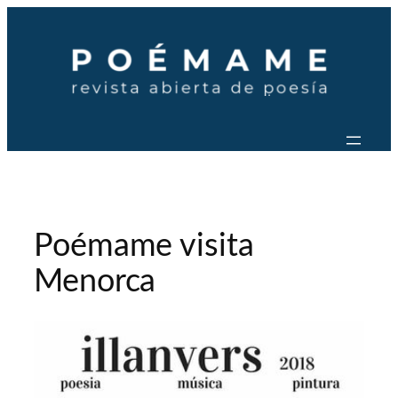
Saltar
al
contenido
Poémame visita
Menorca