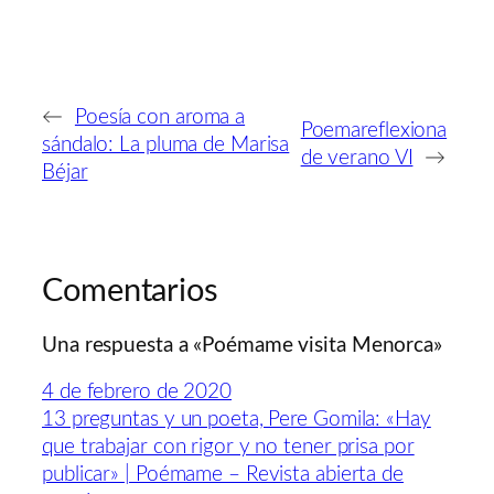
←
Poesía con aroma a
Poemareflexiona
sándalo: La pluma de Marisa
de verano VI
→
Béjar
Comentarios
Una respuesta a «Poémame visita Menorca»
4 de febrero de 2020
13 preguntas y un poeta, Pere Gomila: «Hay
que trabajar con rigor y no tener prisa por
publicar» | Poémame – Revista abierta de