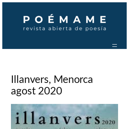
Saltar
al
contenido
Illanvers, Menorca
agost 2020