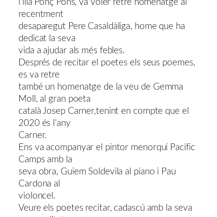
l’illa Ponç Pons, va voler retre homenatge al
recentment
desaparegut Pere Casaldàliga, home que ha
dedicat la seva
vida a ajudar als més febles.
Després de recitar el poetes els seus poemes,
es va retre
també un homenatge de la veu de Gemma
Moll, al gran poeta
català Josep Carner,tenint en compte que el
2020 és l’any
Carner.
Ens va acompanyar el pintor menorquí Pacífic
Camps amb la
seva obra, Guiem Soldevila al piano i Pau
Cardona al
violoncel.
Veure els poetes recitar, cadascú amb la seva