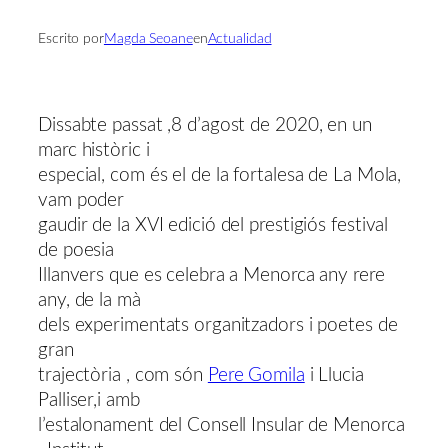
Escrito por
Magda Seoane
en
Actualidad
Dissabte passat ,8 d’agost de 2020, en un
marc històric i
especial, com és el de la fortalesa de La Mola,
vam poder
gaudir de la XVI edició del prestigiós festival
de poesia
Illanvers que es celebra a Menorca any rere
any, de la mà
dels experimentats organitzadors i poetes de
gran
trajectòria , com són
Pere Gomila
i Llucia
Palliser,i amb
l’estalonament del Consell Insular de Menorca