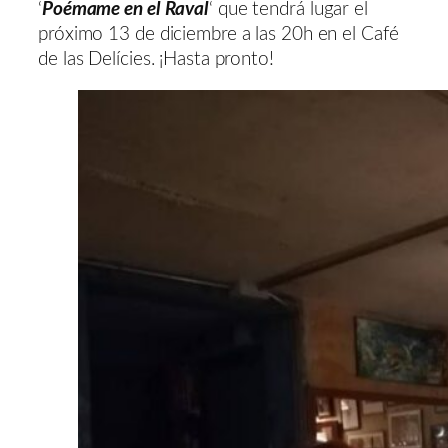
‘
Poémame en el Raval
‘ que tendrá lugar el
próximo 13 de diciembre a las 20h en el Café
de las Delícies. ¡Hasta pronto!