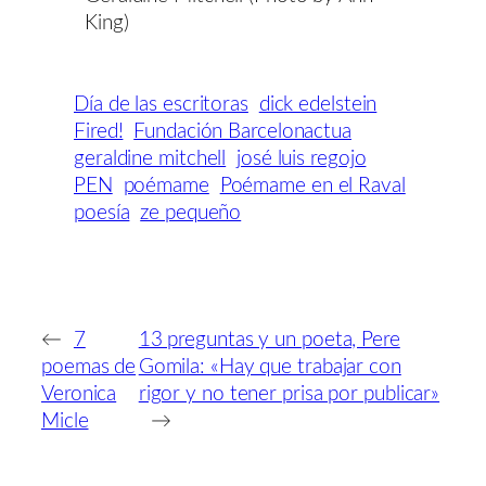
King)
Día de las escritoras
dick edelstein
Fired!
Fundación Barcelonactua
geraldine mitchell
josé luis regojo
PEN
poémame
Poémame en el Raval
poesía
ze pequeño
←
7
13 preguntas y un poeta, Pere
poemas de
Gomila: «Hay que trabajar con
Veronica
rigor y no tener prisa por publicar»
Micle
→