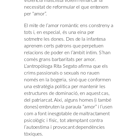
violència masclista volem remarcar la
necessitat de reformular el que entenem
per “amor”.
El mite de l’amor romàntic ens constreny a
tots i, en especial, és una eina per
sotmetre les dones. Des de la infantesa
aprenem certs patrons que perpetuen
relacions de poder en l’àmbit íntim. S’han
comès grans barbaritats per amor.
L’antropòloga Rita Segato afirma que els
crims passionals o sexuals no rauen
només en la bogeria, sinó que conformen
una estratègia política per mantenir les
estructures de dominació, en aquest cas,
del patriarcat. Així, alguns homes (i també
dones) embruten la paraula “amor” i l’usen
com a font inesgotable de maltractament
psicològic i físic, tot atemptant contra
l’autoestima i provocant dependències
tòxiques.