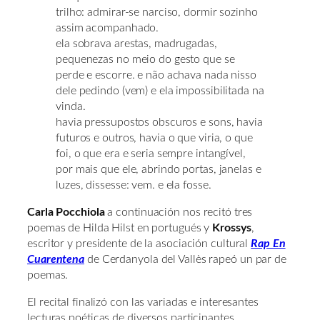
trilho: admirar-se narciso, dormir sozinho
assim acompanhado.
ela sobrava arestas, madrugadas,
pequenezas no meio do gesto que se
perde e escorre. e não achava nada nisso
dele pedindo (vem) e ela impossibilitada na
vinda.
havia pressupostos obscuros e sons, havia
futuros e outros, havia o que viria, o que
foi, o que era e seria sempre intangível,
por mais que ele, abrindo portas, janelas e
luzes, dissesse: vem. e ela fosse.
Carla Pocchiola
a continuación nos recitó tres
poemas de Hilda Hilst en portugués y
Krossys
,
escritor y presidente de la asociación cultural
Rap En
Cuarentena
de Cerdanyola del Vallès rapeó un par de
poemas.
El recital finalizó con las variadas e interesantes
lecturas poéticas de diversos participantes.