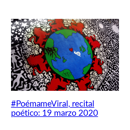
#PoémameViral, recital
poético: 19 marzo 2020