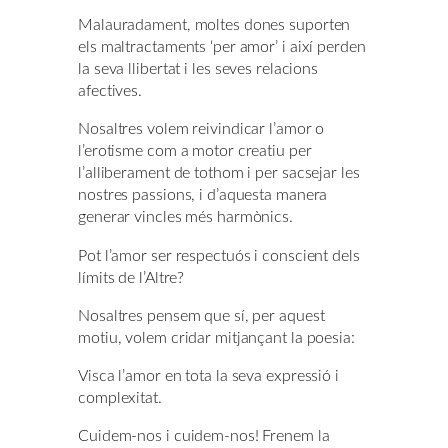
Malauradament, moltes dones suporten
els maltractaments ‘per amor’ i així perden
la seva llibertat i les seves relacions
afectives.
Nosaltres volem reivindicar l’amor o
l’erotisme com a motor creatiu per
l’alliberament de tothom i per sacsejar les
nostres passions, i d’aquesta manera
generar vincles més harmònics.
Pot l’amor ser respectuós i conscient dels
límits de l’Altre?
Nosaltres pensem que sí, per aquest
motiu, volem cridar mitjançant la poesia:
Visca l’amor en tota la seva expressió i
complexitat.
Cuidem-nos i cuidem-nos! Frenem la