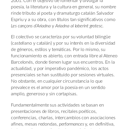
2001. Con el objetivo de fomentar y divulgar la
poesía, la literatura y la cultura en general, su nombre
rinde tributo al poeta y dramaturgo catalán Salvador
Espriu y a su obra, con títulos tan significativos como
Les cançons d’Ariadna
y
Ariadna al laberint grotesc.
El colectivo se caracteriza por su voluntad bilingüe
(castellano y catalán) y por su interés en la diversidad
de géneros, estilos y temáticas
.
Por lo mismo, su
funcionamiento es abierto, con entrada libre al Ateneo
Barcelonés, donde tienen lugar sus encuentros. En la
actualidad, y por imperativo pandémico, los actos
presenciales se han sustituido por sesiones virtuales.
No obstante, en cualquier circunstancia lo que
prevalece es el amor por la poesía en un sentido
amplio, generoso y sin cortapisas.
Fundamentalmente sus actividades se basan en
presentaciones de libros, recitales poéticos,
conferencias, charlas, intercambios con asociaciones
afines, mesas redondas,
performances
y, en definitiva,