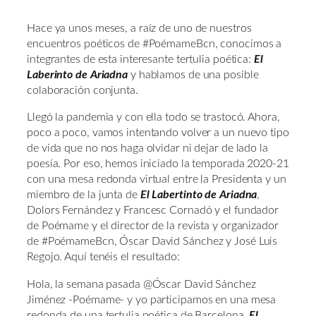
Hace ya unos meses, a raíz de uno de nuestros
encuentros poéticos de #PoémameBcn, conocimos a
integrantes de esta interesante tertulia poética:
El
Laberinto de Ariadna
y hablamos de una posible
colaboración conjunta.
Llegó la pandemia y con ella todo se trastocó. Ahora,
poco a poco, vamos intentando volver a un nuevo tipo
de vida que no nos haga olvidar ni dejar de lado la
poesía. Por eso, hemos iniciado la temporada 2020-21
con una mesa redonda virtual entre la Presidenta y un
miembro de la junta de
El Labertinto de Ariadna
,
Dolors Fernández y Francesc Cornadó y el fundador
de Poémame y el director de la revista y organizador
de #PoémameBcn, Óscar David Sánchez y José Luis
Regojo. Aquí tenéis el resultado:
Hola, la semana pasada @Óscar David Sánchez
Jiménez -Poémame- y yo participamos en una mesa
redonda de una tertulia poética de Barcelona,
El