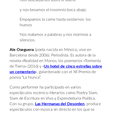
Nos descalzamos sobre el sueño
y nos besamos el insomnio boca abajo:
Empapamos la carne hasta oxidarnos los
huesos
Nos matamos a palabras y nos morimos a
silencios.
Ale Oseguera
(
poeta nacida en México, vive en
Barcelona desde 2006
).
Periodista. Es autora de la
novela «Realidad en Mono», los poemarios «Tormenta
de Tierra» (2016) y «
Un hotel de cinco estrellas sobre
un cementerio
«, galardonado con el XII Premio de
poesía “La Nunca”.
Como performer ha participado en varios
espectáculos escénico-literarios como Poetry Slam,
Slam de Escritura en Vivo y Expendeduría Poética.
Con su grupo,
Las Hermanas del Desorden
, produce
espectáculos con música en directo en los que se