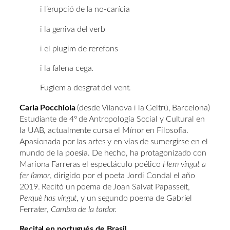
i l’erupció de la no-carícia
i la geniva del verb
i el plugim de rerefons
i la falena cega.
Fugíem a desgrat del vent.
Carla Pocchiola
(desde Vilanova i la Geltrú, Barcelona)
Estudiante de 4º de Antropología Social y Cultural en
la UAB, actualmente cursa el Mínor en Filosofía.
Apasionada por las artes y en vías de sumergirse en el
mundo de la poesía. De hecho, ha protagonizado con
Mariona Farreras el espectáculo poético
Hem vingut a
fer l’amor
, dirigido por el poeta Jordi Condal el año
2019. Recitó un poema de Joan Salvat Papasseit,
Perquè has vingut
, y un segundo poema de Gabriel
Ferrater,
Cambra de la tardor.
Recital en portugués de Brasil