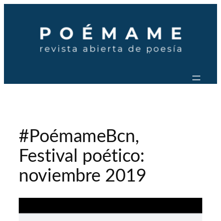
Saltar
al
contenido
#PoémameBcn,
Festival poético:
noviembre 2019