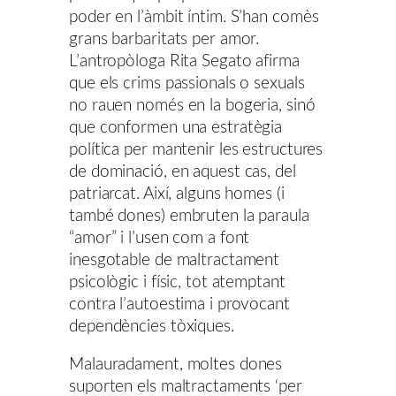
poder en l’àmbit íntim. S’han comès
grans barbaritats per amor.
L’antropòloga Rita Segato afirma
que els crims passionals o sexuals
no rauen només en la bogeria, sinó
que conformen una estratègia
política per mantenir les estructures
de dominació, en aquest cas, del
patriarcat. Així, alguns homes (i
també dones) embruten la paraula
“amor” i l’usen com a font
inesgotable de maltractament
psicològic i físic, tot atemptant
contra l’autoestima i provocant
dependències tòxiques.
Malauradament, moltes dones
suporten els maltractaments ‘per