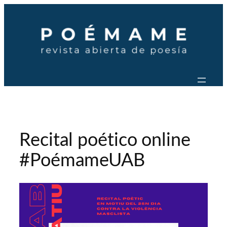
Saltar
al
contenido
Recital poético online
#PoémameUAB