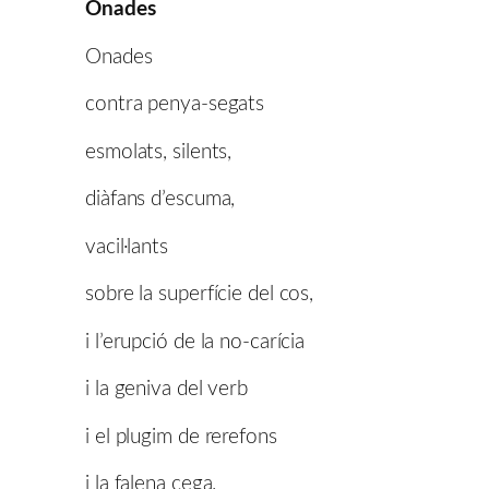
Onades
Onades
contra penya-segats
esmolats, silents,
diàfans d’escuma,
vacil·lants
sobre la superfície del cos,
i l’erupció de la no-carícia
i la geniva del verb
i el plugim de rerefons
i la falena cega.