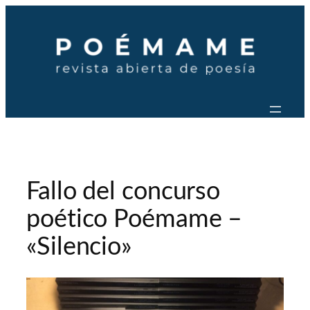
Saltar
al
contenido
Fallo del concurso
poético Poémame –
«Silencio»