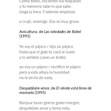
Como todos, escondes tus flaquezas
y tu memoria sabe lo que sabe.
Llega la hora. Y además empiezas
a crujir, enemigo. Eso es muy grave.
Avicultura, de
Las soledades de Babel
(1991)
Yo soy el pájaro / dijo un pájaro
hasta que el gato lo cazó al vuelo
y lo exhibió como un trofeo
yo soy un pájaro / rectificó el pájaro
pero a esta altura la humildad
no le sirvió de nada.
Despabílate amor, de
El olvido está lleno de
memoria
(1995)
Bonjour buon giorno guten morgen,
despabílate amor y toma nota,