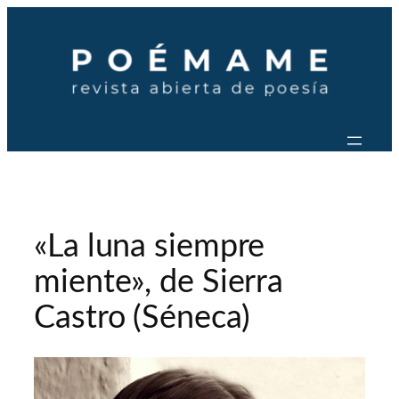
Saltar
al
contenido
«La luna siempre
miente», de Sierra
Castro (Séneca)