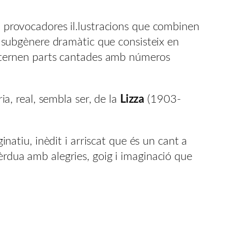
 i provocadores il.lustracions que combinen
st subgènere dramàtic que consisteix en
’alternen parts cantades amb números
ia, real, sembla ser, de la
Lizza
(1903-
inatiu, inèdit i arriscat que és un cant a
èrdua amb alegries, goig i imaginació que