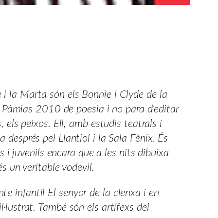
 i la Marta són els Bonnie i Clyde de la
rdi Pàmias 2010 de poesia i no para d’editar
, els peixos. Ell, amb estudis teatrals i
 després pel Llantiol i la Sala Fènix. És
ls i juvenils encara que a les nits dibuixa
és un veritable vodevil.
e infantil El senyor de la clenxa i en
l·lustrat. També són els artífexs del