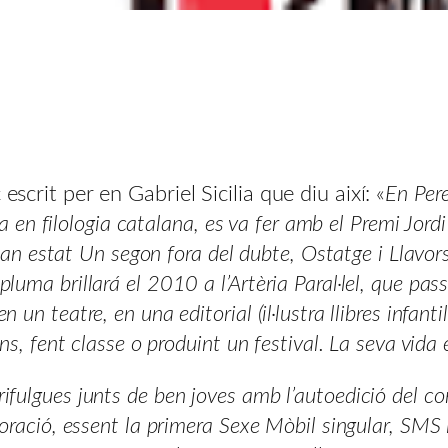
escrit per en Gabriel Sicilia que diu així: «
En Pere
iada en filologia catalana, es va fer amb el Premi Jo
s han estat Un segon fora del dubte, Ostatge i Llavors
uma brillará el 2010 a l’Artèria Paral·lel, que passa
un teatre, en una editorial (il·lustra llibres infanti
ons, fent classe o produint un festival. La seva vida 
fulgues junts de ben joves amb l’autoedició del cont
oració, essent la primera Sexe Mòbil singular, SMS i