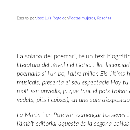
Escrito por
José Luis Regojo
en
Poetas mujeres
, 
Reseñas
La solapa del poemari, té un text biogràfic 
literatura del Raval i el Gòtic. Ella, llicenc
poemaris si l’un bo, l’altre millor. Els últim
musicals, presenta el seu espectacle Hoy tu pl
molt esmunyedís, ja que tant el pots trobar en 
vedets, pits i cuixes), en una sala d’exposici
La Marta i en Pere van començar les seves tri
l’àmbit editorial aquesta és la segona col·lab