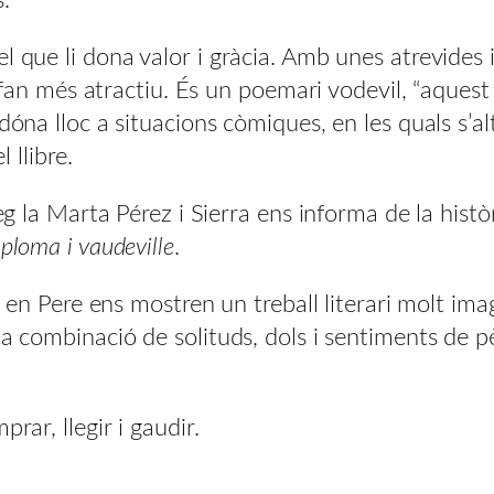
l que li dona valor i gràcia. Amb unes atrevides
el fan més atractiu. És un poemari vodevil, “aque
e dóna lloc a situacions còmiques, en les quals s
 llibre.
eg la Marta Pérez i Sierra ens informa de la històr
ploma i vaudeville
.
i en Pere ens mostren un treball literari molt imag
la combinació de solituds, dols i sentiments de p
rar, llegir i gaudir.