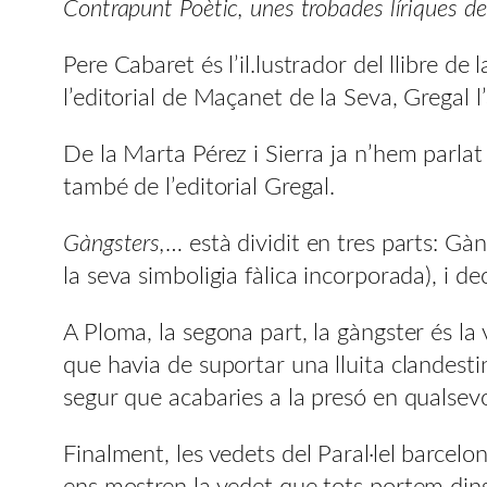
Contrapunt Poètic, unes trobades líriques de
Pere Cabaret és l’il.lustrador del llibre d
l’editorial de Maçanet de la Seva, Gregal 
De la Marta Pérez i Sierra ja n’hem parlat 
també de l’editorial Gregal.
Gàngsters,
… està dividit en tres parts: Gàn
la seva simboligia fàlica incorporada), i d
A Ploma, la segona part, la gàngster és la
que havia de suportar una lluita clandestin
segur que acabaries a la presó en qualse
Finalment, les vedets del Paral·lel barcelo
ens mostren la vedet que tots portem dins