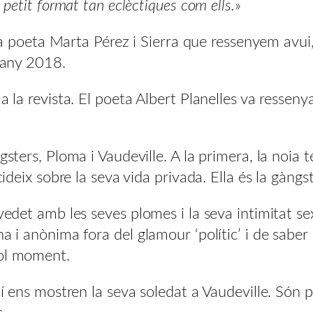
 petit format tan eclèctiques com ells.
»
e la poeta Marta Pérez i Sierra que ressenyem avui
l’any 2018.
a la revista. El poeta Albert Planelles va ressen
gsters, Ploma i Vaudeville. A la primera, la noia t
ecideix sobre la seva vida privada. Ella és la gàng
 vedet amb les seves plomes i la seva intimitat s
a i anònima fora del glamour ‘polític’ i de saber 
vol moment.
ní ens mostren la seva soledat a Vaudeville. Són p
.