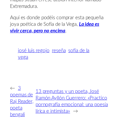
Extremadura.
Aquí es donde podéis comprar esta pequeña
joya poética de Sofía de la Vega,
La idea es
vivir cerca, pero no encima
.
josé luis regojo
reseña
sofía de la
vega
←
3
13 preguntas y un poeta, José
poemas de
Ramón Ayllón Guerrero: «Practico
Raj Reader,
pornografía emocional: una poesía
poeta
lírica e intimista»
→
bengalí