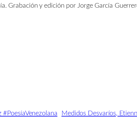
sía. Grabación y edición por Jorge García Guerre
z #PoesíaVenezolana
Medidos Desvaríos, Etien