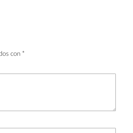
ados con
*