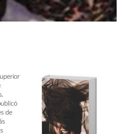
Superior
e
s.
ublicó
es de
ás
es